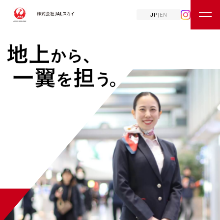
JP
|
EN