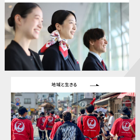
地域と⽣きる